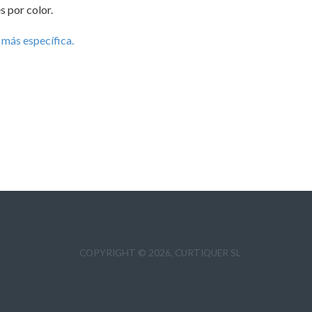
 por color.
más específica.
COPYRIGHT © 2026, CURTIQUER SL